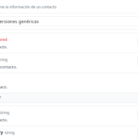
ne la información de un contacto
ired
cto.
tring
 contacto.
taco.
T
string
acto.
ry
string