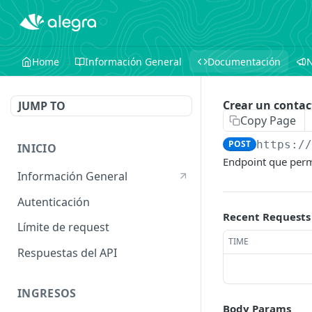
Home
Información General
Documentación
Crear un contac
JUMP TO
Copy Page
POST
https:/
INICIO
Endpoint que permi
Información General
Autenticación
Recent Requests
Límite de request
TIME
Respuestas del API
INGRESOS
Body Params