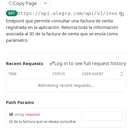
Facturas de venta
Copy Page
Lista de facturas de venta
GET
GET
https://api.alegra.com/api/v1
/invoices
Endpoint que permite consultar una factura de venta
Crear factura de venta
POST
registrada en la aplicación. Retorna toda la información
asociada al ID de la factura de venta que se envía como
Consultar una factura de venta
GET
parámetro.
Editar factura de venta
PUT
Eliminar factura de venta
DEL
Log in to see full request history
Recent Requests
Enviar factura por correo
POST
TIME
STATUS
USER AGENT
Adjuntar archivos a facturas de venta
POST
Retrieving recent requests…
Eliminar archivos adjuntos
DEL
Abrir factura de venta
POST
Path Params
Anular factura de venta
POST
id
string
required
Edita las retenciones aplicadas a factura de
PUT
Id de la factura que se desea consultar.
venta