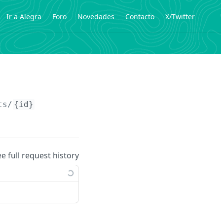
Ir a Alegra
Foro
Novedades
Contacto
X/Twitter
ts/
{id}
.
ee full request history