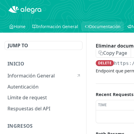
Home
Información General
Documentación
JUMP TO
Eliminar docum
Copy Page
INICIO
DELETE
https:
Endpoint que perm
Información General
Autenticación
Recent Requests
Límite de request
TIME
Respuestas del API
INGRESOS
Path Params